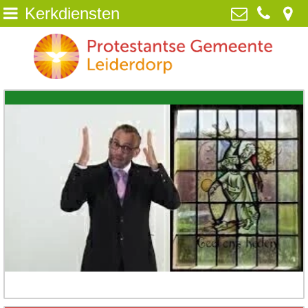
Kerkdiensten
Home
Protestantse Gemeente Leiderdorp
van Poelgeestlaan 2, 2352 TD
Wie zijn wij
Leiderdorp
071-5890259
NIEUWS
info@pgleiderdorp.nl
Kerkdiensten
Diaconie
Jeugd
Activiteiten
Beeld
ANBI /Veilige Gemeente