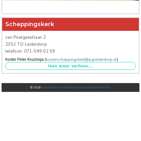
Verhuur
Scheppingskerk
van Poelgeestlaan 2
2352 TD Leiderdorp
telefoon: 071-589 02 59
kosterscheppingskerk@pgleiderdorp.nl
Koster Peter Kruizinga (
)
© 2026 -
snelsite.nl
-
sitemap
-
privacystatement/AVG