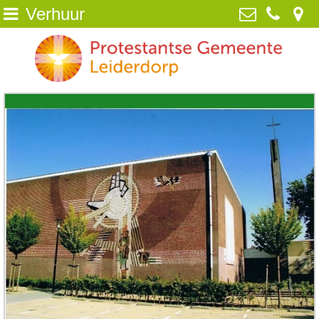
Verhuur
Home
Protestantse Gemeente Leiderdorp
van Poelgeestlaan 2, 2352 TD
Wie zijn wij
Leiderdorp
071-5890259
NIEUWS
info@pgleiderdorp.nl
Kerkdiensten
Diaconie
Jeugd
Activiteiten
Beeld
ANBI /Veilige Gemeente