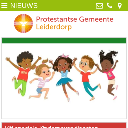
NIEUWS
Home
Protestantse Gemeente Leiderdorp
van Poelgeestlaan 2, 2352 TD
Wie zijn wij
Leiderdorp
071-5890259
NIEUWS
info@pgleiderdorp.nl
Kerkdiensten
Diaconie
Jeugd
Activiteiten
Beeld
ANBI /Veilige Gemeente