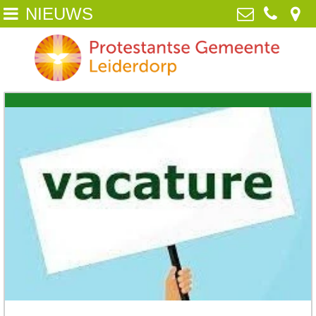
NIEUWS
Home
Protestantse Gemeente Leiderdorp
van Poelgeestlaan 2, 2352 TD
Wie zijn wij
Leiderdorp
071-5890259
NIEUWS
info@pgleiderdorp.nl
Kerkdiensten
Diaconie
Jeugd
Activiteiten
Beeld
ANBI /Veilige Gemeente