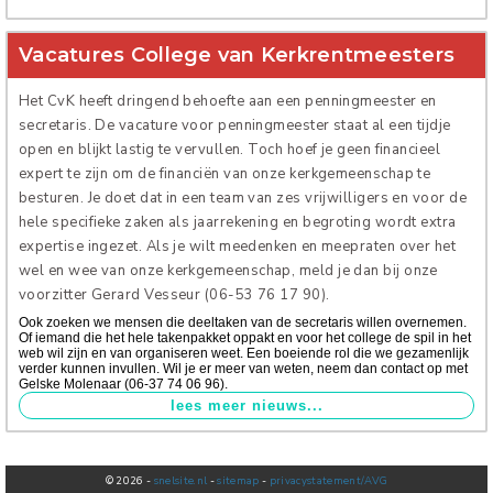
Verhuur
Vacatures College van Kerkrentmeesters
Het CvK heeft dringend behoefte aan een penningmeester en
secretaris. De vacature voor penningmeester staat al een tijdje
open en blijkt lastig te vervullen. Toch hoef je geen financieel
expert te zijn om de financiën van onze kerkgemeenschap te
besturen. Je doet dat in een team van zes vrijwilligers en voor de
hele specifieke zaken als jaarrekening en begroting wordt extra
expertise ingezet. Als je wilt meedenken en meepraten over het
wel en wee van onze kerkgemeenschap, meld je dan bij onze
voorzitter Gerard Vesseur (06-53 76 17 90).
Ook zoeken we mensen die deeltaken van de secretaris willen overnemen.
Of iemand die het hele takenpakket oppakt en voor het college de spil in het
web wil zijn en van organiseren weet. Een boeiende rol die we gezamenlijk
verder kunnen invullen. Wil je er meer van weten, neem dan contact op met
Gelske Molenaar (06-37 74 06 96).
© 2026 -
snelsite.nl
-
sitemap
-
privacystatement/AVG