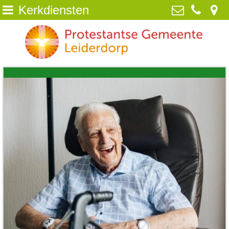
Kerkdiensten
Home
Protestantse Gemeente Leiderdorp
van Poelgeestlaan 2, 2352 TD
Wie zijn wij
Leiderdorp
071-5890259
NIEUWS
info@pgleiderdorp.nl
Kerkdiensten
Diaconie
Jeugd
Activiteiten
Beeld
ANBI /Veilige Gemeente