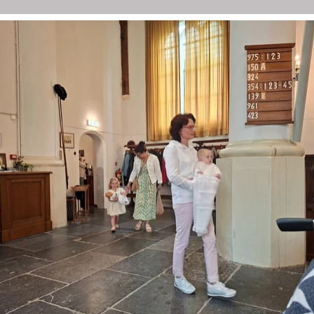
N
DIACONIE
JEUGD
ACTIVITEITEN
BEELD
A