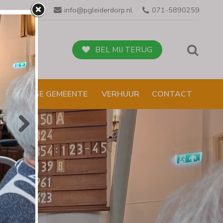
info@pgleiderdorp.nl
071-5890259
BEL MIJ TERUG
NBI /VEILIGE GEMEENTE
VERHUUR