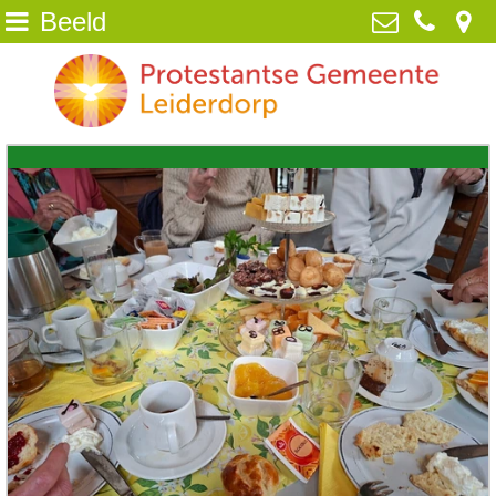
Beeld
Home
Protestantse Gemeente Leiderdorp
van Poelgeestlaan 2, 2352 TD
Wie zijn wij
Leiderdorp
071-5890259
NIEUWS
info@pgleiderdorp.nl
Kerkdiensten
Diaconie
Jeugd
Activiteiten
Beeld
ANBI /Veilige Gemeente