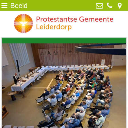
Beeld
Home
Protestantse Gemeente Leiderdorp
van Poelgeestlaan 2, 2352 TD
Wie zijn wij
Leiderdorp
071-5890259
NIEUWS
info@pgleiderdorp.nl
Kerkdiensten
Diaconie
Jeugd
Activiteiten
Beeld
ANBI /Veilige Gemeente