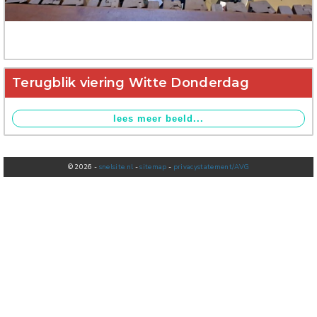
Verhuur
Terugblik viering Witte Donderdag
© 2026 -
snelsite.nl
-
sitemap
-
privacystatement/AVG