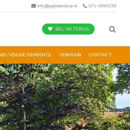
info@pgleiderdorp.nl
071-5890259
BEL MIJ TERUG
NBI /VEILIGE GEMEENTE
VERHUUR