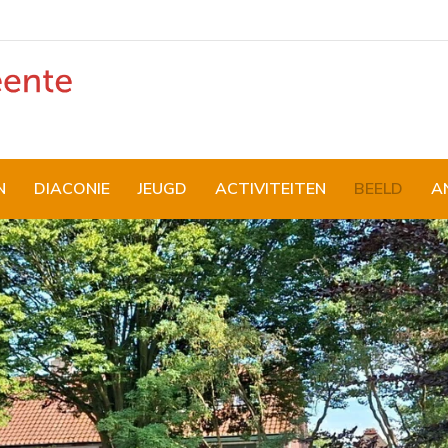
N
DIACONIE
JEUGD
ACTIVITEITEN
BEELD
A