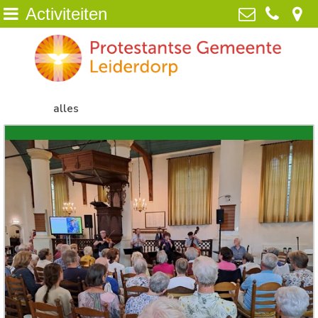
Activiteiten
Home
Protestantse Gemeente Leiderdorp
van Poelgeestlaan 2, 2352 TD
Wie zijn wij
Leiderdorp
071-5890259
alles
deze week
volgende week
NIEUWS
info@pgleiderdorp.nl
week 17-08-2026
week 24-08-2026
>>
Kerkdiensten
Diaconie
Jeugd
Activiteiten
Beeld
ANBI /Veilige Gemeente