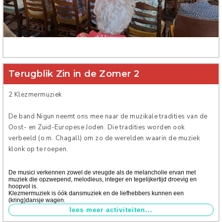
Verhuur
Terugblik Zin in de Zomer 2
2 Klezmermuziek
De band Nigun neemt ons mee naar de muzikale tradities van de
Oost- en Zuid-Europese Joden. Die tradities worden ook
verbeeld (o.m. Chagall) om zo de werelden waarin de muziek
klonk op te roepen.
De musici verkennen zowel de vreugde als de melancholie ervan met
muziek die opzwepend, melodieus, integer en tegelijkertijd droevig en
hoopvol is.
Klezmermuziek is óók dansmuziek en de liefhebbers kunnen een
(kring)dansje wagen.