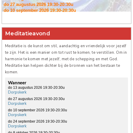
do 27 augustus 2026
19:30-20:30u
Verhuur
do 10 september 2026
19:30-20:30u
do 24 september 2026
19:30-20:30u
do 8 oktober 2026
19:30-20:30u
do 22 oktober 2026
19:30-20:30u
Meditatieavond
do 5 november 2026
19:30-20:30u
do 19 november 2026
19:30-20:30u
Meditatie is de kunst om stil, aandachtig en vriendelijk voor jezelf
te zijn. Het is een manier om tot rust te komen, te verstillen. Om in
harmonie te komen met jezelf, met de schepping en met God.
Meditatie kan helpen dichter bij de bronnen van het bestaan te
komen.
Wanneer
do 13 augustus 2026
19:30-20:30u
Dorpskerk
do 27 augustus 2026
19:30-20:30u
Dorpskerk
do 10 september 2026
19:30-20:30u
Dorpskerk
do 24 september 2026
19:30-20:30u
Dorpskerk
do 8 oktober 2026
19:30-20:30u