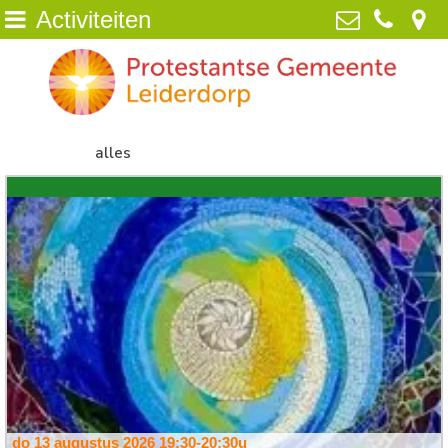
Activiteiten
Home
Protestantse Gemeente Leiderdorp
van Poelgeestlaan 2, 2352 TD
Wie zijn wij
Leiderdorp
071-5890259
deze week
alles
volgende week
NIEUWS
info@pgleiderdorp.nl
week 17-08-2026
week 24-08-2026
>>
Kerkdiensten
Diaconie
Jeugd
Activiteiten
Beeld
ANBI /Veilige Gemeente
do 13 augustus 2026
19:30-20:30u