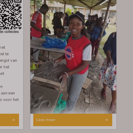
het
el te
engst van
r het
het
en
 aan een
s voor het
Lees meer
Ik dank de Almachtige God voor de kracht,
wijsheid en de kans om mijn studie voort