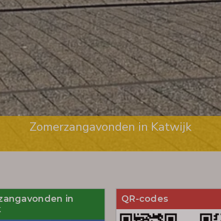
Zomerzangavonden in Katwijk
Zomerzangavonden in Katwijk
zangavonden in
QR-codes
k