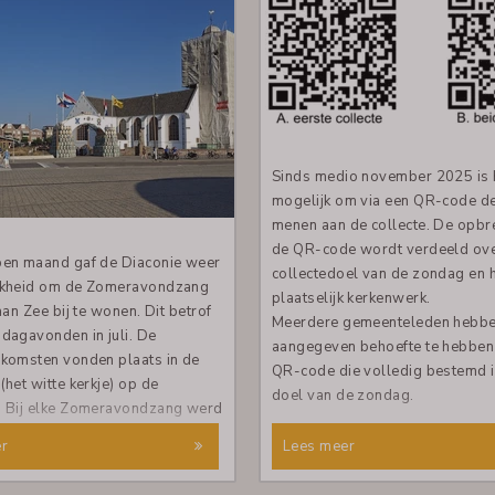
Sinds medio november 2025 is 
mogelijk om via een QR-code de
menen aan de collecte. De opbr
de QR-code wordt verdeeld ove
pen maand gaf de Diaconie weer
collectedoel van de zondag en 
jkheid om de Zomeravondzang
plaatselijk kerkenwerk.
aan Zee bij te wonen. Dit betrof
Meerdere gemeenteleden hebb
dagavonden in juli. De
aangegeven behoefte te hebben
komsten vonden plaats in de
QR-code die volledig bestemd i
(het witte kerkje) op de
doel van de zondag.
. Bij elke Zomeravondzang werd
oor of een solist(e)
r
Lees meer
ng verleend.