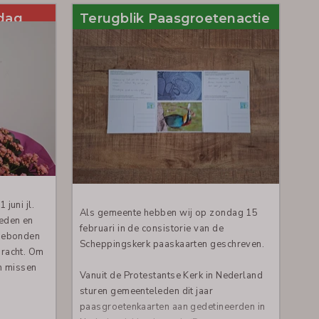
te zetten. In het bijzonder wil ik de
ndag
Terugblik Paasgroetenactie
Protestantse Gemeente Leiderdorp
bedanken voor de steun aan mijn
opleiding. Deze bijdrage motiveert me om
gefocust en gedisciplineerd te blijven.
De vakken die ik volg als onderdeel van
mijn ‘Bachelor of Art and Design with
Education’ opleiding helpen mij om te
groeien tot een professionele en
verantwoordelijke docent.
Vakken zoals Tekentechnieken,
juni jl.
Als gemeente hebben wij op zondag 15
Beeldhouwen, Keramiek en Ambachtelijk
eden en
februari in de consistorie van de
Ontwerpen verbeteren mijn creativiteit,
 gebonden
Scheppingskerk paaskaarten geschreven.
praktische vaardigheden en
bracht. Om
zelfvertrouwen in het begeleiden van
n missen
Vanuit de Protestantse Kerk in Nederland
leerlingen door middel van artistieke
sturen gemeenteleden dit jaar
activiteiten.
paasgroetenkaarten aan gedetineerden in