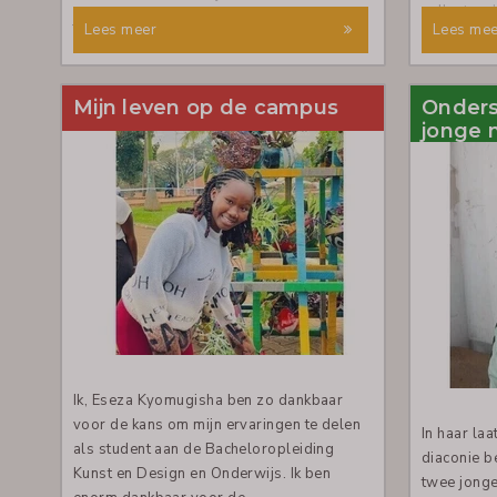
collectes,
jongeren samen hun problemen
Lees meer
Lees mee
projecten.
aanpakken.
diaconie o
gezinnen i
Mijn leven op de campus
Onders
oog voor 
jonge 
zoals bij 
en ontmoet
met voeds
Kledingsact
minima en s
zoals de V
Deze actie
is om same
betrokken g
werk en st
Ik, Eseza Kyomugisha ben zo dankbaar
het is om, 
voor de kans om mijn ervaringen te delen
betekenis 
In haar la
als student aan de Bacheloropleiding
diaconie b
Kunst en Design en Onderwijs. Ik ben
twee jong