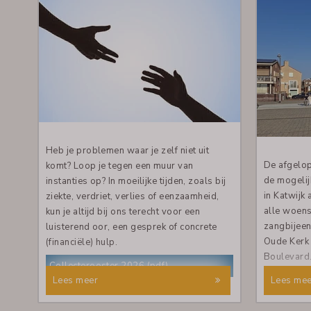
Heb je problemen waar je zelf niet uit
De afgelo
komt? Loop je tegen een muur van
de mogeli
instanties op? In moeilijke tijden, zoals bij
in Katwijk 
ziekte, verdriet, verlies of eenzaamheid,
alle woens
kun je altijd bij ons terecht voor een
zangbijeen
luisterend oor, een gesprek of concrete
Oude Kerk 
(financiële) hulp.
Boulevard
Collecterooster 2026 (pdf)
door een k
Lees meer
Lees mee
medewerki