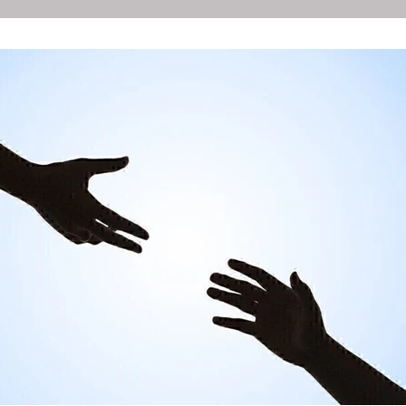
N
DIACONIE
JEUGD
ACTIVITEITEN
BEELD
A