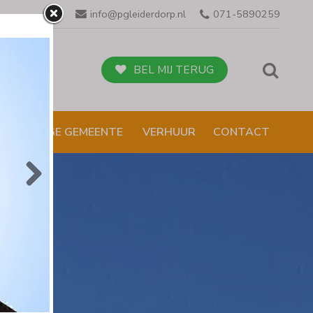
info@pgleiderdorp.nl
071-5890259
BEL MIJ TERUG
NBI /VEILIGE GEMEENTE
VERHUUR