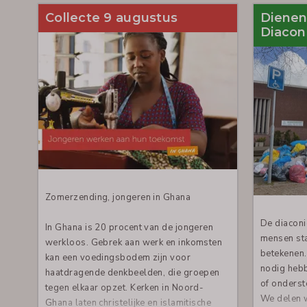
Collecte 9 augustus
Dienen
Diacon
Zomerzending, jongeren in Ghana
De diaconie
In Ghana is 20 procent van de jongeren
mensen sta
werkloos. Gebrek aan werk en inkomsten
betekenen.
kan een voedingsbodem zijn voor
nodig hebb
haatdragende denkbeelden, die groepen
of onderst
tegen elkaar opzet. Kerken in Noord-
We delen 
Ghana laten christelijke en islamitische