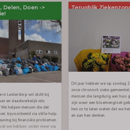
, Delen, Doen ->
Terugblik Ziekenzo
ie!
Dit jaar hebben we op zondag 21 
onze chronisch zieke gemeentel
 in Leiderdorp wil dicht bij
mensen die langdurig aan huis
an en daadwerkelijk iets
zijn weer een bloemengroet ge
 We helpen mensen die dat
hen zo te laten weten dat we he
en, bijvoorbeeld via stille hulp
en aan hen denken.
euning bij financiële problemen.
wat we hebben, onder meer via