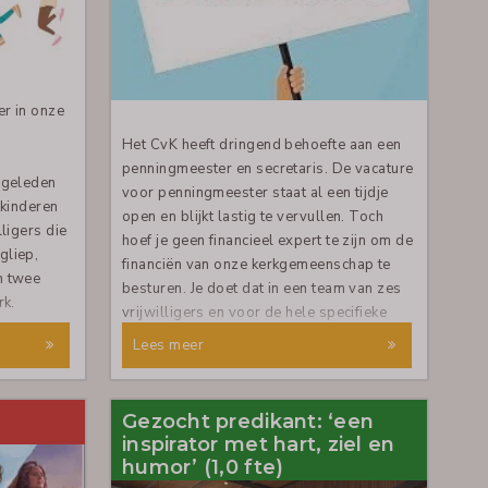
er in onze
Het CvK heeft dringend behoefte aan een
penningmeester en secretaris. De vacature
 geleden
voor penningmeester staat al een tijdje
 kinderen
open en blijkt lastig te vervullen. Toch
lligers die
hoef je geen financieel expert te zijn om de
gliep,
financiën van onze kerkgemeenschap te
n twee
besturen. Je doet dat in een team van zes
rk.
vrijwilligers en voor de hele specifieke
zaken als jaarrekening en begroting wordt
Lees meer
trouwe
extra expertise ingezet. Als je wilt
ondag
meedenken en meepraten over het wel en
m er voor
wee van onze kerkgemeenschap, meld je
Gezocht predikant: ‘een
lling, een
dan bij onze voorzitter Gerard Vesseur
inspirator met hart, ziel en
elaas zijn
(06-53 76 17 90).
humor’ (1,0 fte)
t geen