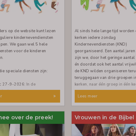
ders op de website kunt lezen
Al sinds hele lange tijd worden 
guliere kindernevendiensten
kerken iedere zondag
pen. We gaan wel 5 hele
Kindernevendiensten (KND)
iensten voor de kinderen
georganiseerd. Een aantal jaren
n.
zijn we, door het geringe aantal
én doordat ook het aantal vrijwi
die speciale diensten zijn:
de KND wilden organiseren teru
teruggegaan van drie groepen i
t 27-9-2026:
In de
kerken, naar één groep in één ke
skerk.
r
Lees meer
De KND wordt nu nog door vijf 
dienst wordt medewerking
dames georganiseerd. Iedere z
oor de band Creative and
bereidt één van hen zich voor o
mee over de preek!
Vrouwen in de Bijbel
 deze dienst is er ook
de kinderen te zijn met een verte
. Voor de kinderen van de
gesprekje en een knutsel. Maar h
lleeftijd wordt een
er de laatste tijd heel weinig to