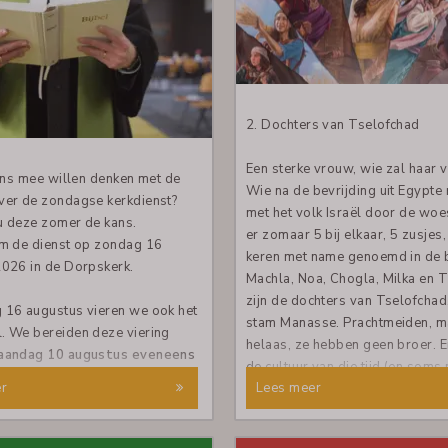
jke KND georganiseerd met
kinderen meer die in de kerk kom
 thema: avondmaal en delen.
mensen die deze KND-kar nog 
trekken, is te weinig. De dames 
rstdienst 24-12-2026:
In de
tussen de 12,5 en ruim 30 jaar 
.
zijn er geen nieuwe vrijwilligers
bijgekomen. Wel hebben de vijf
2. Dochters van Tselofchad
elijke kinderdienst is op de
toegezegd om nog één jaar mee 
 om 17.00 uur.
helpen met de KND in nieuwe v
Een sterke vrouw, wie zal haar 
eens mee willen denken met de
daar zijn we hen heel dankbaar 
Wie na de bevrijding uit Egypte 
ver de zondagse kerkdienst?
met het volk Israël door de woes
 u deze zomer de kans.
er zomaar 5 bij elkaar, 5 zusjes,
m de dienst op zondag 16
keren met name genoemd in de b
026 in de Dorpskerk.
Machla, Noa, Chogla, Milka en Ti
zijn de dochters van Tselofchad
 16 augustus vieren we ook het
stam Manasse. Prachtmeiden, m
 We bereiden deze viering
helaas, ze hebben geen broer. En
aandag 10 augustus eveneens
de cultuur van die tijd (en soms
uur
in het Trefpunt. Op het
r
Lees meer
groot probleem. Zeker in een on
r staat dan Mattheus 15: 21-28.
veranderende wereld. De levens
door een woestijn van onbekend