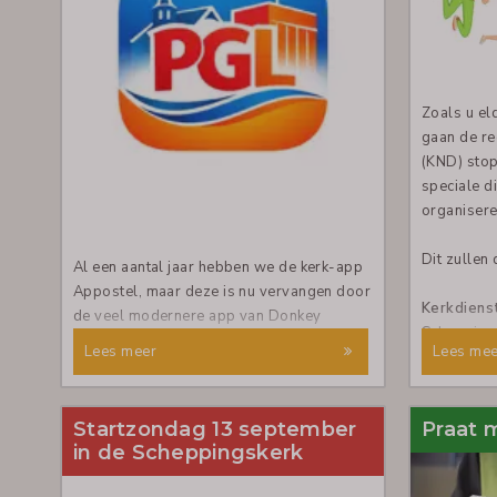
Zoals u el
gaan de re
(KND) stop
speciale d
organisere
Dit zullen 
Al een aantal jaar hebben we de kerk-app
Appostel, maar deze is nu vervangen door
Kerkdiens
de veel modernere app van Donkey
Schepping
Mobile. Donkey Mobile is een moderne
Lees meer
Lees mee
app die al door meer dan 600 kerken in
Aan deze 
Nederland wordt gebruikt. Ook wij als PGL
verleend d
hebben besloten deze app te gaan
Startzondag 13 september
Praat 
friends. In
gebruiken om vooral de informatie-
in de Scheppingskerk
Avondmaal
uitwisseling en het contact tussen ons
basisschoo
allen te verbeteren. De app die wij gaan