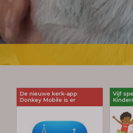
De nieuwe kerk-app
Vijf sp
Donkey Mobile is er
Kinder