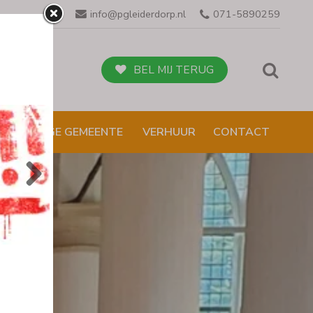
info@pgleiderdorp.nl
071-5890259
BEL MIJ TERUG
NBI /VEILIGE GEMEENTE
VERHUUR