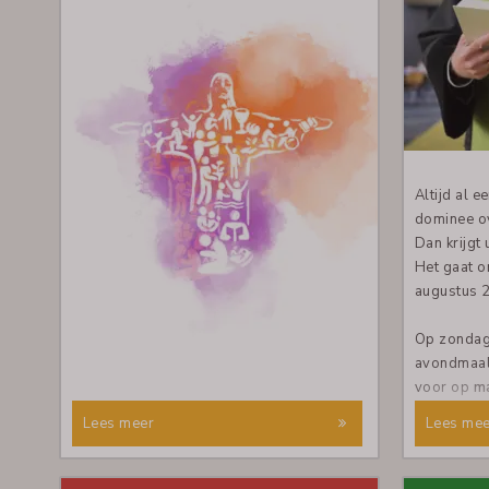
afzonderli
gebruiken is uiteraard specifiek voor onze
daarin het
eigen PG Leiderdorp.
Kinder-Ke
De app voor Apple telefoons is nu te
Dorpskerk
downloaden via de Appstore en voor
Android telefoons via de Playstore van
Deze feest
Google. Zoek hierbij op
"PG Leiderdorp"
.
donderdag
Lees daarna de handleiding (zie hieronder
Altijd al 
als PDF) voor de installatie en gebruik.
dominee o
Dan krijgt
Er is ook een webversie die nu voor
Het gaat o
iedereen al te gebruiken is: ga naar
augustus 2
www.donkeymobile.com
en volg de
handleiding (zie onderaan deze pagina)
Op zondag
voor de registratie. De web-versie en
avondmaal.
app-versie werken met hetzelfde e-
voor op
m
mailadres en wachtwoord.
om 20.00 
Lees meer
Lees mee
leesrooste
Het jaarthema 'Beweeg mee' van de
Handleiding Donkey Mobile (pdf)
Protestantse Kerk nodigt gemeenten uit