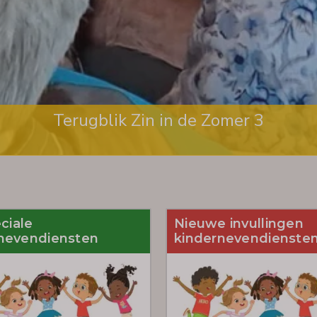
Terugblik Zin in de Zomer 3
eciale
Nieuwe invullingen
nevendiensten
kindernevendienste