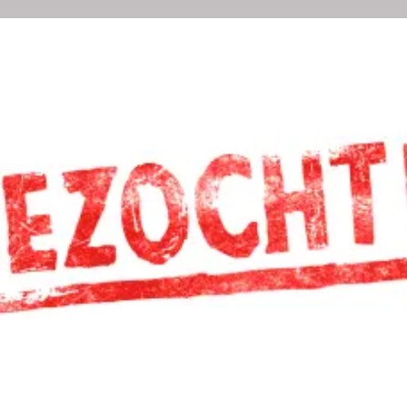
N
DIACONIE
JEUGD
ACTIVITEITEN
BEELD
A