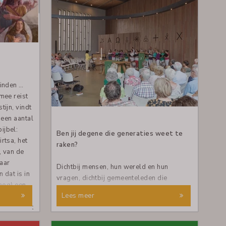
en. En vijf
steeds
doen dit al
en helaas
 dames
te zullen
orm en
vinden …
voor.
mee reist
tijn, vindt
 een aantal
ijbel:
Ben jij degene die generaties weet te
rtsa, het
raken?
, van de
aar
Dichtbij mensen, hun wereld en hun
 dat is in
vragen, dichtbij gemeenteleden die
 nog) een
zoeken, twijfelen, hopen vanuit het
Lees meer
zekere,
evangelie dat ons draagt?
tocht gaat
heid,
Ben jij iemand die de taal van het geloof