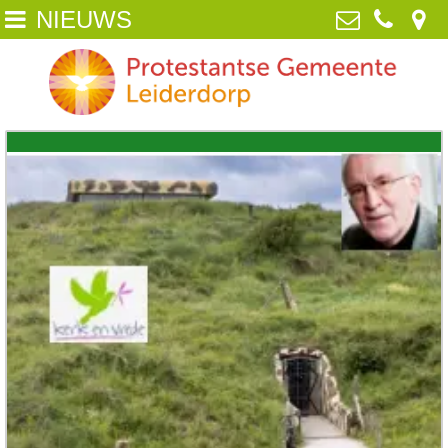
NIEUWS
Home
Protestantse Gemeente Leiderdorp
van Poelgeestlaan 2, 2352 TD
Wie zijn wij
Leiderdorp
071-5890259
NIEUWS
info@pgleiderdorp.nl
Kerkdiensten
Diaconie
Jeugd
Activiteiten
Beeld
ANBI /Veilige Gemeente