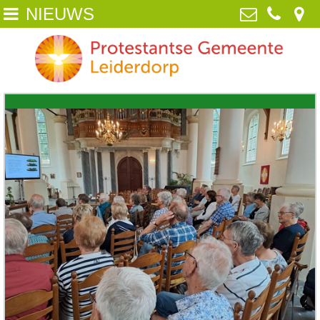
NIEUWS
Home
Protestantse Gemeente Leiderdorp
van Poelgeestlaan 2, 2352 TD
Wie zijn wij
Leiderdorp
071-5890259
NIEUWS
info@pgleiderdorp.nl
Kerkdiensten
Diaconie
Jeugd
Activiteiten
Beeld
ANBI /Veilige Gemeente