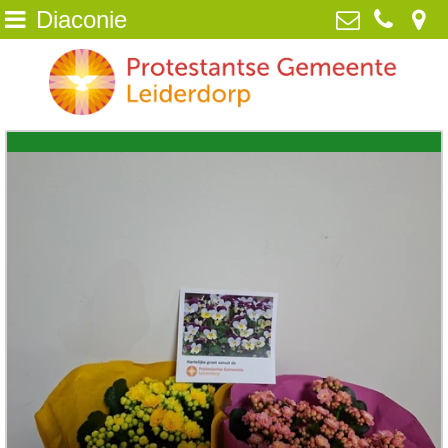
Diaconie
Home
Protestantse Gemeente Leiderdorp
van Poelgeestlaan 2, 2352 TD
Wie zijn wij
Leiderdorp
071-5890259
NIEUWS
info@pgleiderdorp.nl
Kerkdiensten
Diaconie
Jeugd
Activiteiten
Beeld
ANBI /Veilige Gemeente