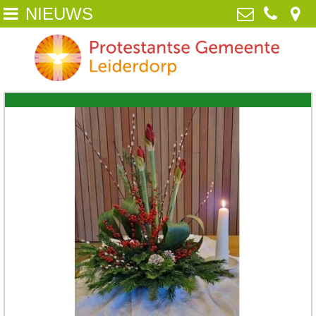
NIEUWS
Home
Protestantse Gemeente Leiderdorp
van Poelgeestlaan 2, 2352 TD
Wie zijn wij
Leiderdorp
071-5890259
NIEUWS
info@pgleiderdorp.nl
Kerkdiensten
Diaconie
Jeugd
Activiteiten
Beeld
ANBI /Veilige Gemeente