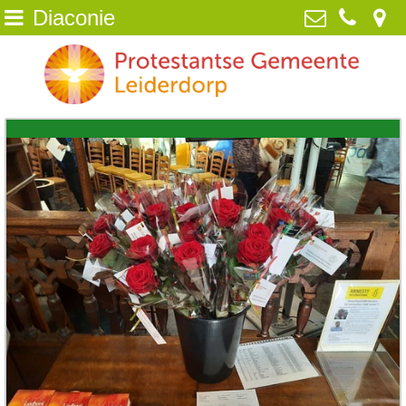
Diaconie
Home
Protestantse Gemeente Leiderdorp
van Poelgeestlaan 2, 2352 TD
Wie zijn wij
Leiderdorp
071-5890259
NIEUWS
info@pgleiderdorp.nl
Kerkdiensten
Diaconie
Jeugd
Activiteiten
Beeld
ANBI /Veilige Gemeente